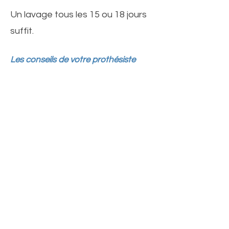
Un lavage tous les 15 ou 18 jours
suffit.
Les conseils de votre prothésiste
capillaire :
- Utilisez régulièrement le
Sérum
sur
les pointes, sur cheveux secs ou
humides, afin d’apporter du soin,
aussi souvent que vous en éprouvez
le besoin. Faites chauffer quelques
gouttes au creux de vos mains
avant de l’appliquer sur vos cheveux.
Le cheveu naturel peut être coloré
ou permanenté, mais toujours avec
beaucoup de précautions. Mais ne