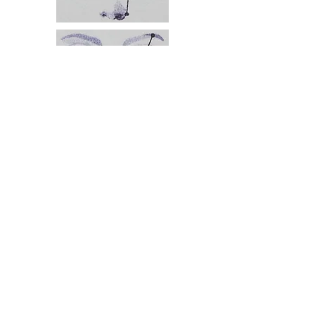
Feutre pour les sourcils
Ce feutre
Même
à 4 pointes (pour
un effet poil à poil) et ses 3 pochoirs
à sourcils vous permet d'étoffer